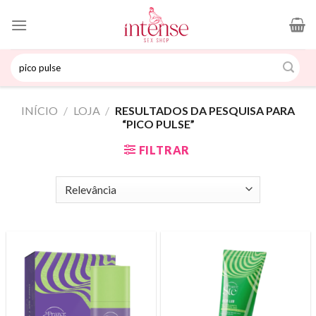
Skip
to
content
Pesquisar
por:
INÍCIO
/
LOJA
/
RESULTADOS DA PESQUISA PARA
“PICO PULSE”
FILTRAR