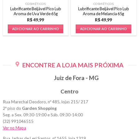
COSMÉTICOS
COSMÉTICOS
Lubrificante Beijável Pico Lub
Lubrificante Beijável Pico Lub
Aroma de Uva Verde 65g
Aroma de Melancia 65g
R$
49,99
R$
49,99
ADICIONAR AO CARRINHO
ADICIONAR AO CARRINHO
ENCONTRE A LOJA MAIS PRÓXIMA
Juiz de Fora - MG
Centro
Rua Marechal Deodoro, nº 485, lojas 215/ 217
2º piso do
Garden Shopping
Seg. a Sex. 09:30-19:00 e Sáb. 09:30-14:00
(32) 991046515
Ver no Mapa
Rua Jarbas de Leri Santos, nº 1655, loja 1319