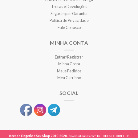
Trocas e Devoluções
Segurança e Garantia
Política de Privacidade
Fale Conosco
MINHA CONTA
Entrar/Registrar
Minha Conta
Meus Pedidos
Meu Carrinho
SOCIAL
Intense Lingerie e Sex Shop 2010-2020
- www.intensex.com.br. TODOS OS DIREITOS