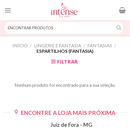
Skip
to
content
Pesquisar
por:
INÍCIO
/
LINGERIE E FANTASIA
/
FANTASIAS
/
ESPARTILHOS (FANTASIA)
FILTRAR
Nenhum produto foi encontrado para a sua seleção.
ENCONTRE A LOJA MAIS PRÓXIMA
Juiz de Fora - MG