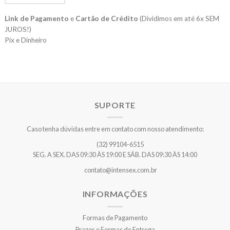
Link de Pagamento
e
Cartão de Crédito
(Dividimos em até 6x SEM
JUROS!)
Pix e Dinheiro
SUPORTE
Caso tenha dúvidas entre em contato com nosso atendimento:
(32) 99104-6515
SEG. A SEX. DAS 09:30 ÀS 19:00 E SÁB. DAS 09:30 ÀS 14:00
contato@intensex.com.br
INFORMAÇÕES
Formas de Pagamento
Prazos e Formas de Entrega