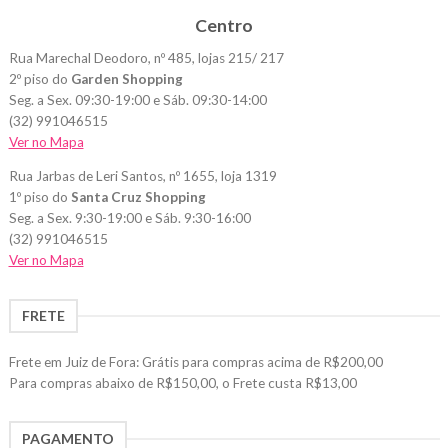
Centro
Rua Marechal Deodoro, nº 485, lojas 215/ 217
2º piso do
Garden Shopping
Seg. a Sex. 09:30-19:00 e Sáb. 09:30-14:00
(32) 991046515
Ver no Mapa
Rua Jarbas de Leri Santos, nº 1655, loja 1319
1º piso do
Santa Cruz Shopping
Seg. a Sex. 9:30-19:00 e Sáb. 9:30-16:00
(32) 991046515
Ver no Mapa
FRETE
Frete em Juiz de Fora: Grátis para compras acima de R$200,00
Para compras abaixo de R$150,00, o Frete custa R$13,00
PAGAMENTO