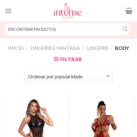
Skip
to
content
Pesquisar
por:
INÍCIO
/
LINGERIE E FANTASIA
/
LINGERIE
/
BODY
FILTRAR