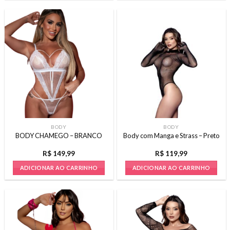
produto
tem
várias
variantes.
As
opções
podem
ser
escolhidas
na
página
BODY
BODY
do
BODY CHAMEGO – BRANCO
Body com Manga e Strass – Preto
produto
R$
149,99
R$
119,99
ADICIONAR AO CARRINHO
ADICIONAR AO CARRINHO
Este
produto
tem
várias
variantes.