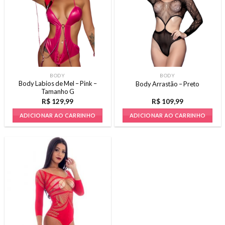
As
opções
podem
ser
escolhidas
na
página
BODY
BODY
do
Body Labios de Mel – Pink –
Body Arrastão – Preto
produto
Tamanho G
R$
129,99
R$
109,99
ADICIONAR AO CARRINHO
ADICIONAR AO CARRINHO