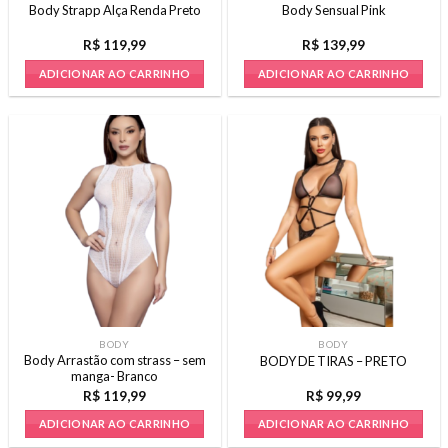
Body Strapp Alça Renda Preto
Body Sensual Pink
produto
produto
R$
119,99
R$
139,99
ADICIONAR AO CARRINHO
ADICIONAR AO CARRINHO
Este
Este
produto
produto
tem
tem
várias
várias
variantes.
variantes.
As
As
opções
opções
podem
podem
ser
ser
escolhidas
escolhidas
na
na
página
página
BODY
BODY
do
do
Body Arrastão com strass – sem
BODY DE TIRAS – PRETO
produto
produto
manga- Branco
R$
119,99
R$
99,99
ADICIONAR AO CARRINHO
ADICIONAR AO CARRINHO
Este