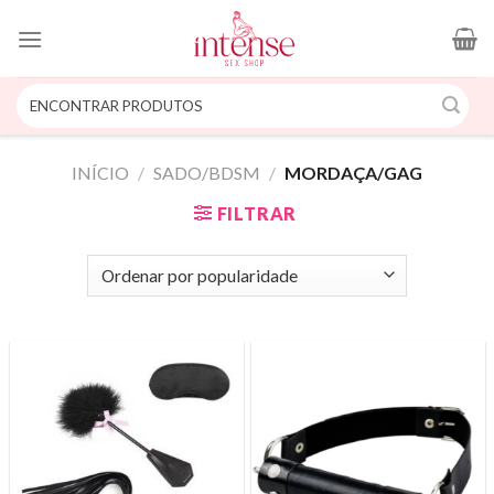
Skip
to
content
Pesquisar
por:
INÍCIO
/
SADO/BDSM
/
MORDAÇA/GAG
FILTRAR