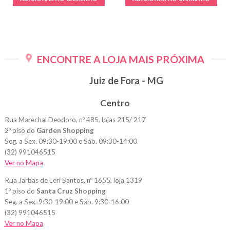
era:
é:
R$79,99.
R$49,99.
ENCONTRE A LOJA MAIS PRÓXIMA
Juiz de Fora - MG
Centro
Rua Marechal Deodoro, nº 485, lojas 215/ 217
2º piso do
Garden Shopping
Seg. a Sex. 09:30-19:00 e Sáb. 09:30-14:00
(32) 991046515
Ver no Mapa
Rua Jarbas de Leri Santos, nº 1655, loja 1319
1º piso do
Santa Cruz Shopping
Seg. a Sex. 9:30-19:00 e Sáb. 9:30-16:00
(32) 991046515
Ver no Mapa