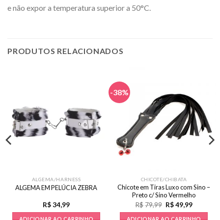
e não expor a temperatura superior a 50°C.
PRODUTOS RELACIONADOS
-38%
ALGEMA/HARNESS
CHICOTE/CHIBATA
Chicote em Tiras Luxo com Sino –
ALGEMA EM PELÚCIA ZEBRA
Preto c/ Sino Vermelho
O
O
R$
34,99
R$
79,99
R$
49,99
preço
preço
original
atual
ADICIONAR AO CARRINHO
ADICIONAR AO CARRINHO