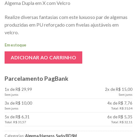
Algema Dupla em X com Velcro
Realize diversas fantasias com este luxuoso par de algemas
produzidas em PU reforçado com fivelas ajustáveis em
velcro.
Em estoque
ADICIONAR AO CARRINHO
Parcelamento PagBank
1x de R$ 29,99
2x de R$ 15,00
Sem juros
Sem juros
3x de R$ 10,00
4x de R$ 7,76
Sem juros
Total: R$ 31,04
5x de R$ 6,31
6x de R$ 5,35
Total: R$ 31,57
Total: R$ 32,11
Categorias:
Algema/Harness
,
Sado/BDSM