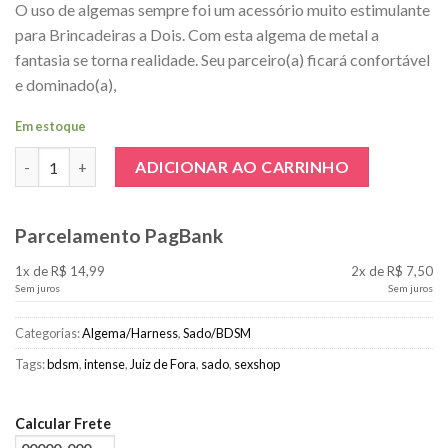
O uso de algemas sempre foi um acessório muito estimulante
para Brincadeiras a Dois. Com esta algema de metal a
fantasia se torna realidade. Seu parceiro(a) ficará confortável
e dominado(a),
Em estoque
Algema Metal Prata - Cromada quantidade
ADICIONAR AO CARRINHO
Parcelamento PagBank
1x de R$ 14,99
2x de R$ 7,50
Sem juros
Sem juros
Categorias:
Algema/Harness
,
Sado/BDSM
Tags:
bdsm
,
intense
,
Juiz de Fora
,
sado
,
sexshop
Calcular Frete