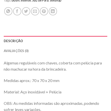
Tags:
bdsm
,
intense
,
Juiz de Fora
,
sexshop
DESCRIÇÃO
AVALIAÇÕES (0)
Algemas reguláveis com chaves, coberta com pelúcia para
não machucar na hora da brincadeira.
Medidas aprox.: 70 x 70 x 20 mm
Material: Aço inoxidável + Pelúcia
OBS: As medidas informadas são aproximadas, podendo
sofrer leves variações.