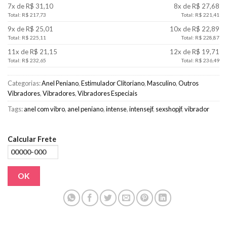
7x de R$ 31,10
8x de R$ 27,68
Total: R$ 217,73
Total: R$ 221,41
9x de R$ 25,01
10x de R$ 22,89
Total: R$ 225,11
Total: R$ 228,87
11x de R$ 21,15
12x de R$ 19,71
Total: R$ 232,65
Total: R$ 236,49
Categorias:
Anel Peniano
,
Estimulador Clitoriano
,
Masculino
,
Outros
Vibradores
,
Vibradores
,
Vibradores Especiais
Tags:
anel com vibro
,
anel peniano
,
intense
,
intensejf
,
sexshopjf
,
vibrador
Calcular Frete
OK