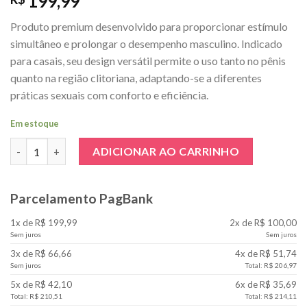
199,99
Produto premium desenvolvido para proporcionar estímulo
simultâneo e prolongar o desempenho masculino. Indicado
para casais, seu design versátil permite o uso tanto no pênis
quanto na região clitoriana, adaptando-se a diferentes
práticas sexuais com conforto e eficiência.
Em estoque
Anel Peniano Controle Remoto Premium Recarregável quantid
ADICIONAR AO CARRINHO
Parcelamento PagBank
1x de R$ 199,99
2x de R$ 100,00
Sem juros
Sem juros
3x de R$ 66,66
4x de R$ 51,74
Sem juros
Total: R$ 206,97
5x de R$ 42,10
6x de R$ 35,69
Total: R$ 210,51
Total: R$ 214,11