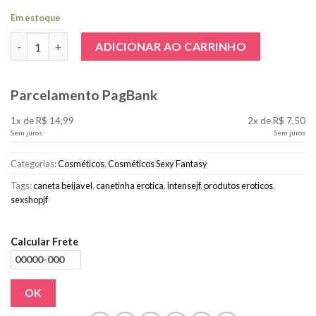
Em estoque
Canetinha Morango Hot quantidade
ADICIONAR AO CARRINHO
Parcelamento PagBank
1x de R$ 14,99
2x de R$ 7,50
Sem juros
Sem juros
Categorias:
Cosméticos
,
Cosméticos Sexy Fantasy
Tags:
caneta beijavel
,
canetinha erotica
,
intensejf
,
produtos eroticos
,
sexshopjf
Calcular Frete
OK