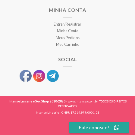
MINHA CONTA
Entrar/Registrar
Minha Conta
Meus Pedidos
Meu Carrinho
SOCIAL
Intense Lingerie e Sex Shop 2010-2020
- www.intensex.com.br. TODOS OS DIREITOS
RESERVADOS.
Intense Lingerie - CNPJ: 17.564.979/0001-23
Fale conosco!