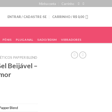
Minha conta
Carrinho
ENTRAR / CADASTRE-SE
CARRINHO /
R$
0,00
PÊNIS
PLUG ANAL
SADO/BDSM
VIBRADORES
ÉTICOS PAPPER BLEND
el Beijável –
Amor
Papper Blend