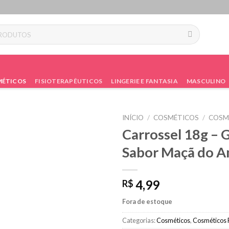
ÉTICOS
FISIOTERAPÊUTICOS
LINGERIE E FANTASIA
MASCULINO
INÍCIO
/
COSMÉTICOS
/
COSM
Carrossel 18g – G
Sabor Maçã do 
4,99
R$
Fora de estoque
Categorias:
Cosméticos
,
Cosméticos 