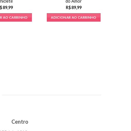
hiclete
do Amor
$
89,99
R$
89,99
R AO CARRINHO
ADICIONAR AO CARRINHO
On Spra
ADICI
Centro