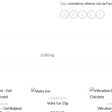
Tags:
cosmeticos
,
intense
,
Juiz de For
0,000 kg
COSMÉTICOS
Vulvs Ice 15g
TICOS
CO
 – Gel Beijável
Vibratio