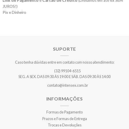
Link de Pagamento
e
Cartão de Crédito
(Dividimos em até 6x SEM
JUROS!)
Pix e Dinheiro
SUPORTE
Caso tenha dúvidas entre em contato com nosso atendimento:
(32) 99104-6515
SEG. A SEX. DAS 09:30 ÀS 19:00 E SÁB. DAS 09:30 ÀS 14:00
contato@intensex.com.br
INFORMAÇÕES
Formas de Pagamento
Prazos e Formas de Entrega
Trocas e Devoluções