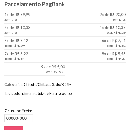
Parcelamento PagBank
1x de R$ 39,99
2x de R$ 20,00
Sem juros
Sem juros
3x de R$ 13,33
4x de R$ 10,35
Sem juros
Total: R$ 41,39
5x de R$ 8,42
6x de R$ 7,14
Total: R$ 42,09
Total: R$ 42,81
7x de R$ 6,22
8x de R$ 5,53
Total: R$ 43,54
Total: R$ 44,27
9x de R$ 5,00
Total: R$ 45,01
Categorias:
Chicote/Chibata
,
Sado/BDSM
Tags:
bdsm
,
intense
,
Juiz de Fora
,
sexshop
Calcular Frete