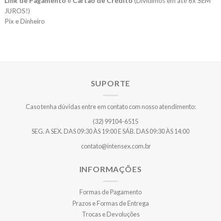
Link de Pagamento
e
Cartão de Crédito
(Dividimos em até 6x SEM
JUROS!)
Pix e Dinheiro
SUPORTE
Caso tenha dúvidas entre em contato com nosso atendimento:
(32) 99104-6515
SEG. A SEX. DAS 09:30 ÀS 19:00 E SÁB. DAS 09:30 ÀS 14:00
contato@intensex.com.br
INFORMAÇÕES
Formas de Pagamento
Prazos e Formas de Entrega
Trocas e Devoluções