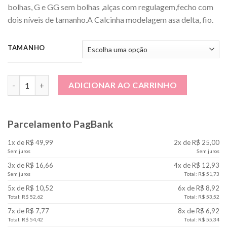
bolhas, G e GG sem bolhas ,alças com regulagem,fecho com
dois níveis de tamanho.A Calcinha modelagem asa delta, fio.
TAMANHO
Conjunto Bojo Rendado Vermelho com Preto quantidade
ADICIONAR AO CARRINHO
Parcelamento PagBank
1x de R$ 49,99
2x de R$ 25,00
Sem juros
Sem juros
3x de R$ 16,66
4x de R$ 12,93
Sem juros
Total: R$ 51,73
5x de R$ 10,52
6x de R$ 8,92
Total: R$ 52,62
Total: R$ 53,52
7x de R$ 7,77
8x de R$ 6,92
Total: R$ 54,42
Total: R$ 55,34