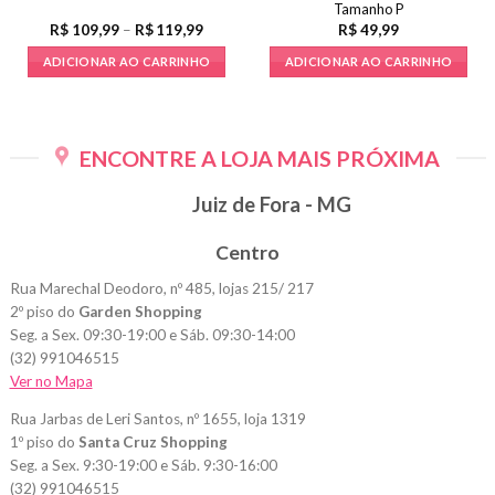
Tamanho P
Faixa
R$
109,99
–
R$
119,99
R$
49,99
de
preço:
ADICIONAR AO CARRINHO
ADICIONAR AO CARRINHO
R$109,99
através
Este
R$119,99
produto
tem
ENCONTRE A LOJA MAIS PRÓXIMA
várias
variantes.
Juiz de Fora - MG
As
opções
Centro
podem
ser
Rua Marechal Deodoro, nº 485, lojas 215/ 217
escolhidas
2º piso do
Garden Shopping
na
Seg. a Sex. 09:30-19:00 e Sáb. 09:30-14:00
página
(32) 991046515
do
Ver no Mapa
produto
Rua Jarbas de Leri Santos, nº 1655, loja 1319
1º piso do
Santa Cruz Shopping
Seg. a Sex. 9:30-19:00 e Sáb. 9:30-16:00
(32) 991046515