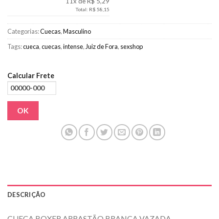
11x de R$ 5,29
Total: R$ 58,15
Categorias:
Cuecas
,
Masculino
Tags:
cueca
,
cuecas
,
intense
,
Juiz de Fora
,
sexshop
Calcular Frete
OK
DESCRIÇÃO
CUECA BOXER ARRASTÃO BRANCA VAZADA