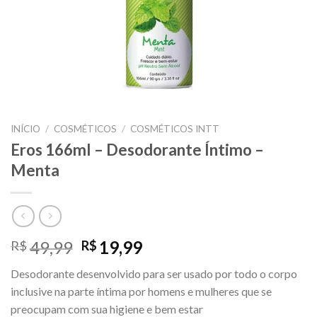
INÍCIO
/
COSMÉTICOS
/
COSMÉTICOS INTT
Eros 166ml – Desodorante Íntimo –
Menta
O
O
49,99
19,99
R$
R$
preço
preço
Desodorante desenvolvido para ser usado por todo o corpo
original
atual
inclusive na parte íntima por homens e mulheres que se
era:
é:
preocupam com sua higiene e bem estar
R$49,99.
R$19,99.