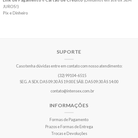
Link de Pagamento
e
Cartão de Crédito
(Dividimos em até 6x SEM
JUROS!)
Pix e Dinheiro
SUPORTE
Caso tenha dúvidas entre em contato com nosso atendimento:
(32) 99104-6515
SEG. A SEX. DAS 09:30 ÀS 19:00 E SÁB. DAS 09:30 ÀS 14:00
contato@intensex.com.br
INFORMAÇÕES
Formas de Pagamento
Prazos e Formas de Entrega
Trocas e Devoluções