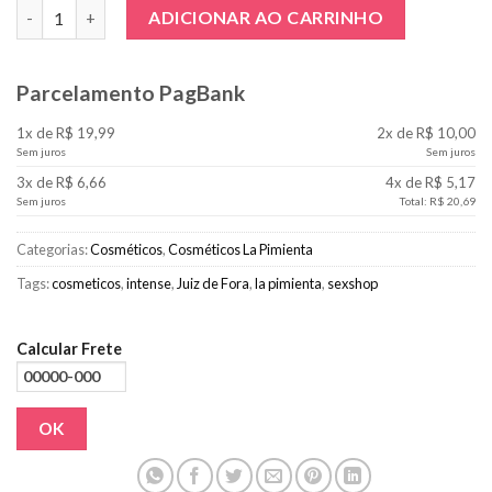
ESPUMA DE BANHO - MORANGO quantidade
ADICIONAR AO CARRINHO
Parcelamento PagBank
1x de R$ 19,99
2x de R$ 10,00
Sem juros
Sem juros
3x de R$ 6,66
4x de R$ 5,17
Sem juros
Total: R$ 20,69
Categorias:
Cosméticos
,
Cosméticos La Pimienta
Tags:
cosmeticos
,
intense
,
Juiz de Fora
,
la pimienta
,
sexshop
Calcular Frete
OK