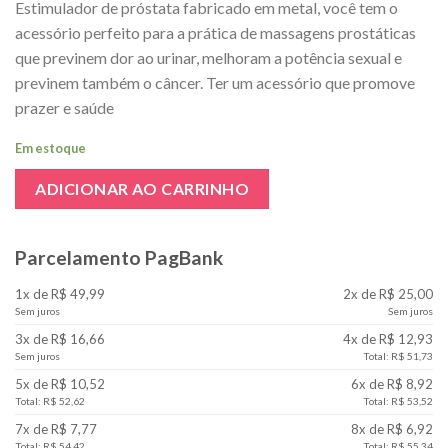
Estimulador de próstata fabricado em metal, você tem o
acessório perfeito para a prática de massagens prostáticas
que previnem dor ao urinar, melhoram a potência sexual e
previnem também o câncer. Ter um acessório que promove
prazer e saúde
Em estoque
ADICIONAR AO CARRINHO
Parcelamento PagBank
1x de R$ 49,99
2x de R$ 25,00
Sem juros
Sem juros
3x de R$ 16,66
4x de R$ 12,93
Sem juros
Total: R$ 51,73
5x de R$ 10,52
6x de R$ 8,92
Total: R$ 52,62
Total: R$ 53,52
7x de R$ 7,77
8x de R$ 6,92
Total: R$ 54,42
Total: R$ 55,34