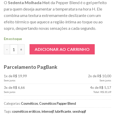
O
Sedenta Molhada Hot
da Pepper Blend é o gel perfeito
para quem deseja aumentar a temperatura na hora H. Ele
combina uma textura extremamente deslizante com um
efeito térmico que aquece a região íntima ao toque ou ao
sopro, despertando novas sensações a cada segundo.
Em estoque
Gel Deslizante Sedenta Molhada Neutro quantidade
ADICIONAR AO CARRINHO
Parcelamento PagBank
1x de R$ 19,99
2x de R$ 10,00
Sem juros
Sem juros
3x de R$ 6,66
4x de R$ 5,17
Sem juros
Total: R$ 20,69
Categorias:
Cosméticos
,
Cosméticos Papper Blend
Tags:
cosméticos eróticos
,
intensejf
,
lubrificante
,
sexshopjf