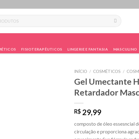
ÉTICOS
FISIOTERAPÊUTICOS
LINGERIE E FANTASIA
MASCULINO
INÍCIO
/
COSMÉTICOS
/
COSM
Gel Umectante H
Retardador Masc
29,99
R$
composto de óleo essesncial de
circulação e proporciona agra