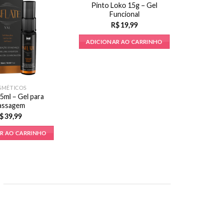
Pinto Loko 15g – Gel
Funcional
R$
19,99
ADICIONAR AO CARRINHO
SMÉTICOS
15ml – Gel para
Poç
assagem
Desse
$
39,99
R AO CARRINHO
ADICI