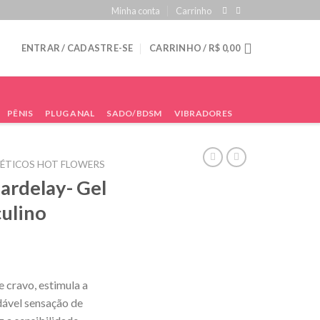
Minha conta
Carrinho
ENTRAR / CADASTRE-SE
CARRINHO /
R$
0,00
PÊNIS
PLUG ANAL
SADO/BDSM
VIBRADORES
ÉTICOS HOT FLOWERS
ardelay- Gel
ulino
 cravo, estimula a
dável sensação de