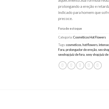
aquecimento.Sua fórmula reduz
prolongando a ereção e retarda
indicado para homem que sofr
precoce.
Fora de estoque
Categoria:
Cosméticos Hot Flowers
Tags:
cosmeticos
,
hot flowers
,
intense
Fora
,
prolongador de ereção
,
sex shop
sexshop juiz de fora
,
sexy shop juiz de