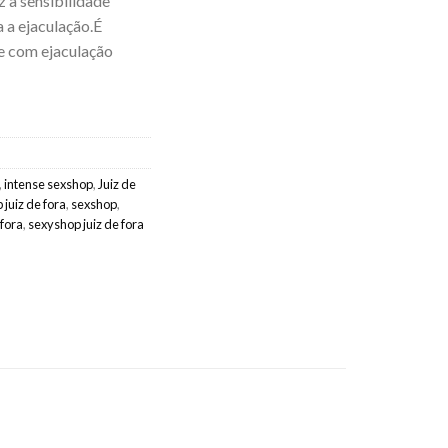
 a sensibilidade
 a ejaculação.É
e com ejaculação
,
intense sexshop
,
Juiz de
 juiz de fora
,
sexshop
,
 fora
,
sexyshop juiz de fora