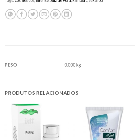
Tags:
cosmeticos
,
intense
,
Juiz de Fora
,
k import
,
sexshop
PESO
0,000 kg
PRODUTOS RELACIONADOS