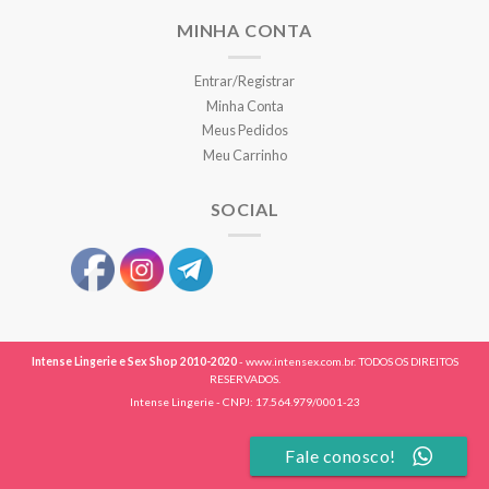
MINHA CONTA
Entrar/Registrar
Minha Conta
Meus Pedidos
Meu Carrinho
SOCIAL
Intense Lingerie e Sex Shop 2010-2020
- www.intensex.com.br. TODOS OS DIREITOS
RESERVADOS.
Intense Lingerie - CNPJ: 17.564.979/0001-23
Fale conosco!