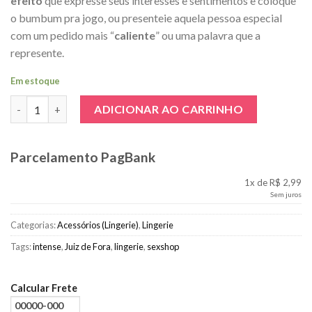
efeito
que expresse seus interesses e sentimentos e coloque
o bumbum pra jogo, ou presenteie aquela pessoa especial
com um pedido mais “
caliente
” ou uma palavra que a
represente.
Em estoque
Letra N Letrinhas Avulsas quantidade
ADICIONAR AO CARRINHO
Parcelamento PagBank
1x de R$ 2,99
Sem juros
Categorias:
Acessórios (Lingerie)
,
Lingerie
Tags:
intense
,
Juiz de Fora
,
lingerie
,
sexshop
Calcular Frete