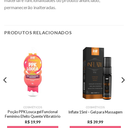
material e funcionalidades do produto anunciado,
permanecerão inalteradas.
PRODUTOS RELACIONADOS
COSMÉTICOS
COSMÉTICOS
Poção PPK Louca gel Funcional
Inflate 15ml – Gel para Massagem
Feminino Efeito Quente Vibratório
Aroma Menta 15g
R$
19,99
R$
39,99