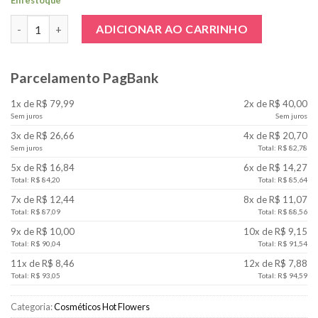
Em estoque
Lis-in 30g Gel Dessensibilizante quantidade
ADICIONAR AO CARRINHO
Parcelamento PagBank
1x de R$ 79,99
2x de R$ 40,00
Sem juros
Sem juros
3x de R$ 26,66
4x de R$ 20,70
Sem juros
Total: R$ 82,78
5x de R$ 16,84
6x de R$ 14,27
Total: R$ 84,20
Total: R$ 85,64
7x de R$ 12,44
8x de R$ 11,07
Total: R$ 87,09
Total: R$ 88,56
9x de R$ 10,00
10x de R$ 9,15
Total: R$ 90,04
Total: R$ 91,54
11x de R$ 8,46
12x de R$ 7,88
Total: R$ 93,05
Total: R$ 94,59
Categoria:
Cosméticos Hot Flowers