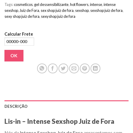
Tags:
cosmeticos
,
gel dessensibilizante
,
hot flowers
,
intense
,
intense
sexshop
,
Juiz de Fora
,
sex shop juiz de fora
,
sexshop
,
sexshop juiz de fora
,
sexy shop juiz de fora
,
sexyshop juiz de fora
Calcular Frete
OK
DESCRIÇÃO
Lis-in – Intense Sexshop Juiz de Fora
Nós da
Intense Sexshop Juiz de Fora
apresentamos com