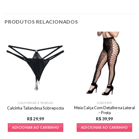
PRODUTOS RELACIONADOS
CALCINHAS E TANGAS
LINGERIE
Meia Calça Com Detalhe na Lateral
Calcinha Tailandesa Sobreposta
– Preta
R$
29,99
R$
39,99
ADICIONAR AO CARRINHO
ADICIONAR AO CARRINHO
Este