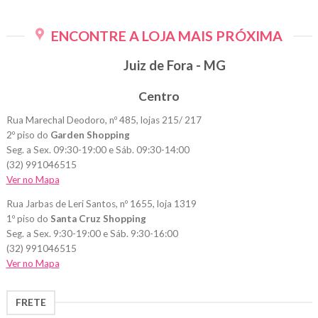
produto
tem
ENCONTRE A LOJA MAIS PRÓXIMA
várias
variantes.
Juiz de Fora - MG
As
opções
Centro
podem
ser
Rua Marechal Deodoro, nº 485, lojas 215/ 217
escolhidas
2º piso do
Garden Shopping
na
Seg. a Sex. 09:30-19:00 e Sáb. 09:30-14:00
página
(32) 991046515
do
Ver no Mapa
produto
Rua Jarbas de Leri Santos, nº 1655, loja 1319
1º piso do
Santa Cruz Shopping
Seg. a Sex. 9:30-19:00 e Sáb. 9:30-16:00
(32) 991046515
Ver no Mapa
FRETE