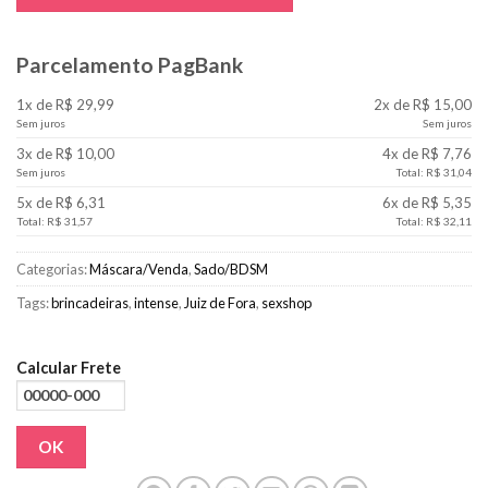
Parcelamento PagBank
1x de R$ 29,99
2x de R$ 15,00
Sem juros
Sem juros
3x de R$ 10,00
4x de R$ 7,76
Sem juros
Total: R$ 31,04
5x de R$ 6,31
6x de R$ 5,35
Total: R$ 31,57
Total: R$ 32,11
Categorias:
Máscara/Venda
,
Sado/BDSM
Tags:
brincadeiras
,
intense
,
Juiz de Fora
,
sexshop
Calcular Frete
OK