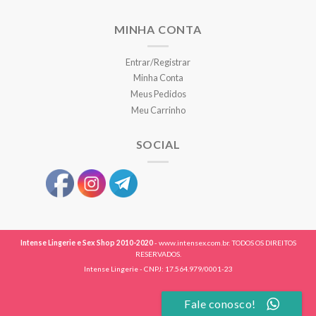
MINHA CONTA
Entrar/Registrar
Minha Conta
Meus Pedidos
Meu Carrinho
SOCIAL
Intense Lingerie e Sex Shop 2010-2020
- www.intensex.com.br. TODOS OS DIREITOS
RESERVADOS.
Intense Lingerie - CNPJ: 17.564.979/0001-23
Fale conosco!