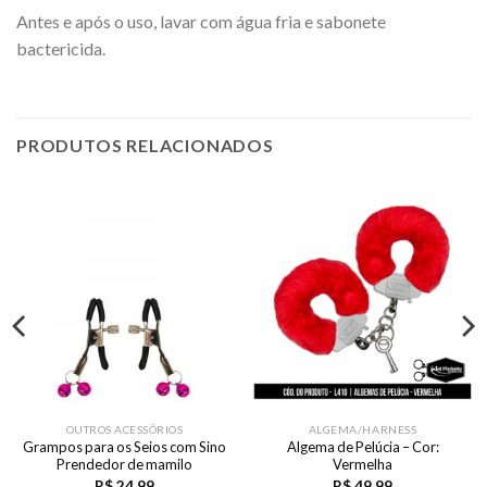
Antes e após o uso, lavar com água fria e sabonete
bactericida.
PRODUTOS RELACIONADOS
OUTROS ACESSÓRIOS
ALGEMA/HARNESS
Grampos para os Seios com Sino
Algema de Pelúcia – Cor:
Prendedor de mamilo
Vermelha
R$
24,99
R$
49,99