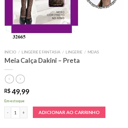
INÍCIO
/
LINGERIE E FANTASIA
/
LINGERIE
/
MEIAS
Meia Calça Dakini – Preta
49,99
R$
Em estoque
Meia Calça Dakini - Preta quantidade
ADICIONAR AO CARRINHO