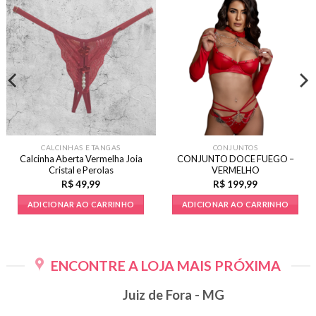
CALCINHAS E TANGAS
CONJUNTOS
Calcinha Aberta Vermelha Joia
CONJUNTO DOCE FUEGO –
Cristal e Perolas
VERMELHO
R$
49,99
R$
199,99
ADICIONAR AO CARRINHO
ADICIONAR AO CARRINHO
Este
produto
tem
ENCONTRE A LOJA MAIS PRÓXIMA
várias
variantes.
Juiz de Fora - MG
As
opções