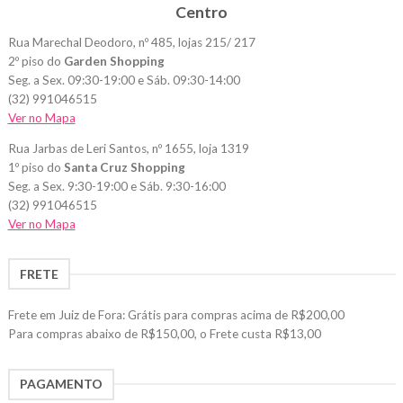
Centro
podem
ser
Rua Marechal Deodoro, nº 485, lojas 215/ 217
escolhidas
2º piso do
Garden Shopping
na
Seg. a Sex. 09:30-19:00 e Sáb. 09:30-14:00
página
(32) 991046515
do
Ver no Mapa
produto
Rua Jarbas de Leri Santos, nº 1655, loja 1319
1º piso do
Santa Cruz Shopping
Seg. a Sex. 9:30-19:00 e Sáb. 9:30-16:00
(32) 991046515
Ver no Mapa
FRETE
Frete em Juiz de Fora: Grátis para compras acima de R$200,00
Para compras abaixo de R$150,00, o Frete custa R$13,00
PAGAMENTO