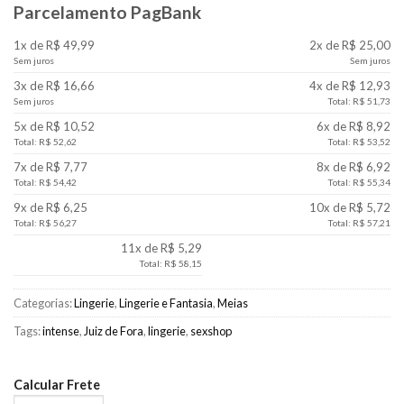
Parcelamento PagBank
1x de R$ 49,99
2x de R$ 25,00
Sem juros
Sem juros
3x de R$ 16,66
4x de R$ 12,93
Sem juros
Total: R$ 51,73
5x de R$ 10,52
6x de R$ 8,92
Total: R$ 52,62
Total: R$ 53,52
7x de R$ 7,77
8x de R$ 6,92
Total: R$ 54,42
Total: R$ 55,34
9x de R$ 6,25
10x de R$ 5,72
Total: R$ 56,27
Total: R$ 57,21
11x de R$ 5,29
Total: R$ 58,15
Categorias:
Lingerie
,
Lingerie e Fantasia
,
Meias
Tags:
intense
,
Juiz de Fora
,
lingerie
,
sexshop
Calcular Frete