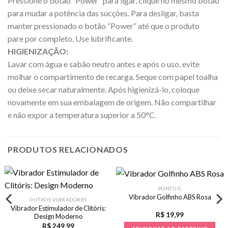
Pressione o botão “Power” para ligar, clique no mesmo botão
para mudar a potência das sucções. Para desligar, basta
manter pressionado o botão “Power” até que o produto
pare por completo. Use lubrificante.
HIGIENIZAÇÃO:
Lavar com água e sabão neutro antes e após o uso, evite
molhar o compartimento de recarga. Seque com papel toalha
ou deixe secar naturalmente. Após higienizá-lo, coloque
novamente em sua embalagem de origem. Não compartilhar
e não expor a temperatura superior a 50°C.
PRODUTOS RELACIONADOS
PONTO G
Vibrador Golfinho ABS Rosa
OUTROS VIBRADORES
Vibrador Estimulador de Clitóris:
R$
19,99
Design Moderno
R$
249,99