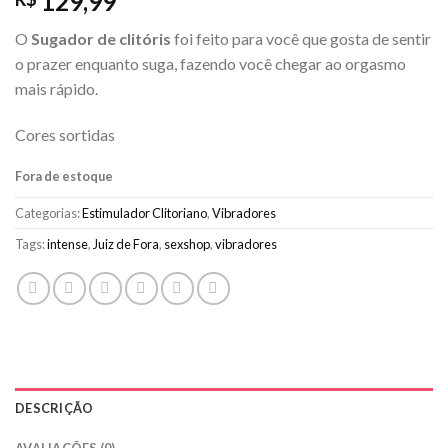
129,99
O
Sugador de clitóris
foi feito para você que gosta de sentir
o prazer enquanto suga, fazendo você chegar ao orgasmo
mais rápido.
Cores sortidas
Fora de estoque
Categorias:
Estimulador Clitoriano
,
Vibradores
Tags:
intense
,
Juiz de Fora
,
sexshop
,
vibradores
DESCRIÇÃO
AVALIAÇÕES (0)