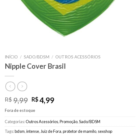
INÍCIO
/
SADO/BDSM
/
OUTROS ACESSÓRIOS
Nipple Cover Brasil
O
O
9,99
4,99
R$
R$
preço
preço
Fora de estoque
original
atual
era:
é:
Categorias:
Outros Acessórios
,
Promoção
,
Sado/BDSM
R$9,99.
R$4,99.
Tags:
bdsm
,
intense
,
Juiz de Fora
,
protetor de mamilo
,
sexshop