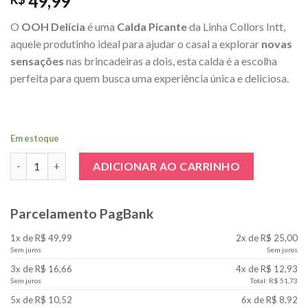
49,99
O
OOH Delícia
é uma
Calda Picante
da Linha Collors Intt,
aquele produtinho ideal para ajudar o casal a explorar
novas
sensações
nas brincadeiras a dois, esta calda é a escolha
perfeita para quem busca uma experiência única e deliciosa.
Em estoque
OOH Delícia Calda Picante : Morango Azedinho quantidade
ADICIONAR AO CARRINHO
Parcelamento PagBank
1x de R$ 49,99
2x de R$ 25,00
Sem juros
Sem juros
3x de R$ 16,66
4x de R$ 12,93
Sem juros
Total: R$ 51,73
5x de R$ 10,52
6x de R$ 8,92