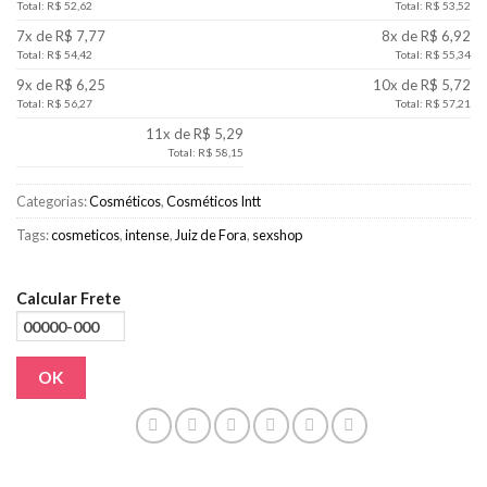
Total: R$ 52,62
Total: R$ 53,52
7x de R$ 7,77
8x de R$ 6,92
Total: R$ 54,42
Total: R$ 55,34
9x de R$ 6,25
10x de R$ 5,72
Total: R$ 56,27
Total: R$ 57,21
11x de R$ 5,29
Total: R$ 58,15
Categorias:
Cosméticos
,
Cosméticos Intt
Tags:
cosmeticos
,
intense
,
Juiz de Fora
,
sexshop
Calcular Frete
OK