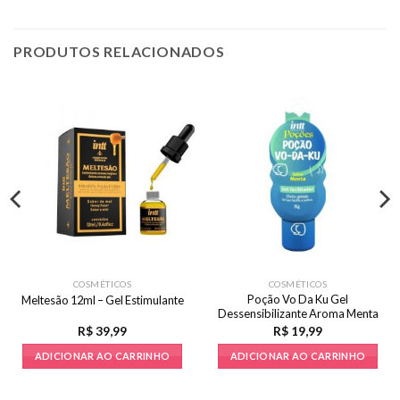
PRODUTOS RELACIONADOS
COSMÉTICOS
COSMÉTICOS
Poção Vo Da Ku Gel
Meltesão 12ml – Gel Estimulante
Dessensibilizante Aroma Menta
15g
R$
39,99
R$
19,99
ADICIONAR AO CARRINHO
ADICIONAR AO CARRINHO