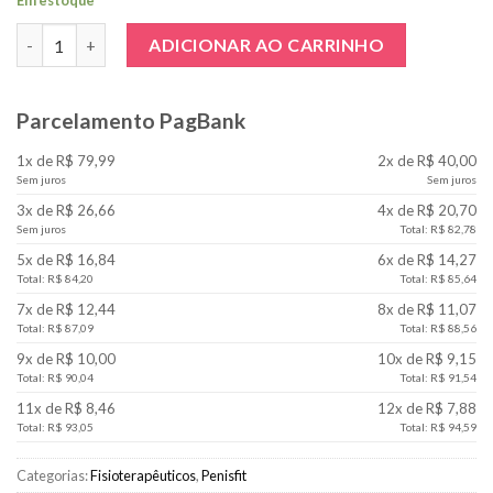
Em estoque
Penisfit - Nego Catra - 30g - Cromada quantidade
ADICIONAR AO CARRINHO
Parcelamento PagBank
1x de R$ 79,99
2x de R$ 40,00
Sem juros
Sem juros
3x de R$ 26,66
4x de R$ 20,70
Sem juros
Total: R$ 82,78
5x de R$ 16,84
6x de R$ 14,27
Total: R$ 84,20
Total: R$ 85,64
7x de R$ 12,44
8x de R$ 11,07
Total: R$ 87,09
Total: R$ 88,56
9x de R$ 10,00
10x de R$ 9,15
Total: R$ 90,04
Total: R$ 91,54
11x de R$ 8,46
12x de R$ 7,88
Total: R$ 93,05
Total: R$ 94,59
Categorias:
Fisioterapêuticos
,
Penisfit