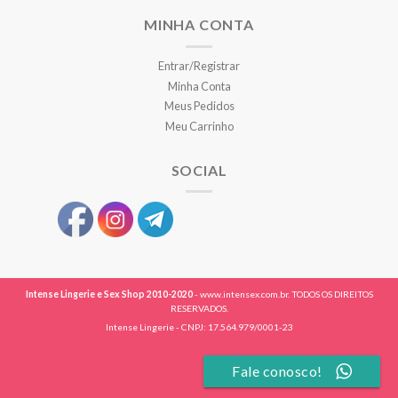
MINHA CONTA
Entrar/Registrar
Minha Conta
Meus Pedidos
Meu Carrinho
SOCIAL
Intense Lingerie e Sex Shop 2010-2020
- www.intensex.com.br. TODOS OS DIREITOS
RESERVADOS.
Intense Lingerie - CNPJ: 17.564.979/0001-23
Fale conosco!