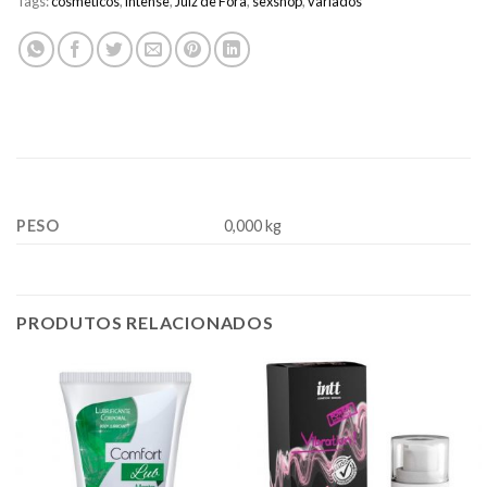
Tags:
cosmeticos
,
intense
,
Juiz de Fora
,
sexshop
,
variados
PESO
0,000 kg
PRODUTOS RELACIONADOS