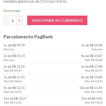
medidas generosas de 17cm por 4,5cm,
Em estoque
Prótese Realística Bernard Com Ventosa 17X 4,5Cm Bege quant
ADICIONAR AO CARRINHO
Parcelamento PagBank
1x de R$ 99,99
2x de R$ 50,00
Sem juros
Sem juros
3x de R$ 33,33
4x de R$ 25,87
Sem juros
Total: R$ 103,48
5x de R$ 21,05
6x de R$ 17,84
Total: R$ 105,25
Total: R$ 107,05
7x de R$ 15,55
8x de R$ 13,84
Total: R$ 108,86
Total: R$ 110,70
9x de R$ 12,51
10x de R$ 11,44
Total: R$ 112,55
Total: R$ 114,43
11x de R$ 10,57
12x de R$ 9,85
Total: R$ 116,32
Total: R$ 118,24