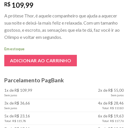
109,99
R$
A prótese Thor, é aquele companheiro que ajuda a aquecer
sua noite e deixá-la mais feliz e relaxada. Com um tamanho
gostoso, e escroto, as sensações que ela te dá, faz você ir ao
Olimpo e voltar em segundos.
Em estoque
ADICIONAR AO CARRINHO
Parcelamento PagBank
1x de R$ 109,99
2x de R$ 55,00
Sem juros
Sem juros
3x de R$ 36,66
4x de R$ 28,46
Sem juros
Total: R$ 113,83
5x de R$ 23,16
6x de R$ 19,63
Total: R$ 115,78
Total: R$ 117,76