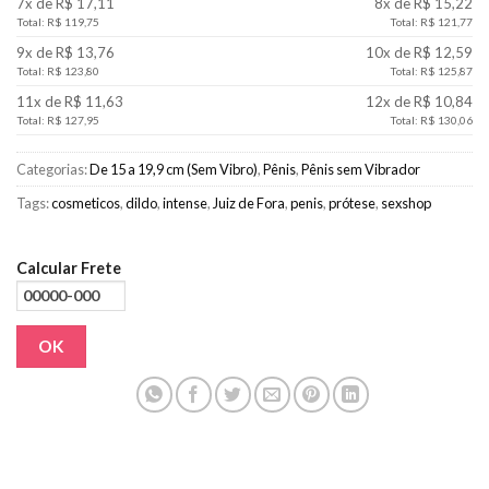
7x de R$ 17,11
8x de R$ 15,22
Total: R$ 119,75
Total: R$ 121,77
9x de R$ 13,76
10x de R$ 12,59
Total: R$ 123,80
Total: R$ 125,87
11x de R$ 11,63
12x de R$ 10,84
Total: R$ 127,95
Total: R$ 130,06
Categorias:
De 15 a 19,9 cm (Sem Vibro)
,
Pênis
,
Pênis sem Vibrador
Tags:
cosmeticos
,
dildo
,
intense
,
Juiz de Fora
,
penis
,
prótese
,
sexshop
Calcular Frete
OK