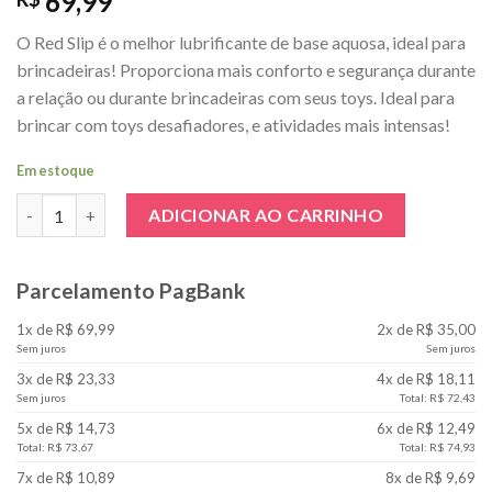
69,99
O Red Slip é o melhor lubrificante de base aquosa, ideal para
brincadeiras! Proporciona mais conforto e segurança durante
a relação ou durante brincadeiras com seus toys. Ideal para
brincar com toys desafiadores, e atividades mais intensas!
Em estoque
Red Lube 300 ml Lubrificante Concentrado Extra Thick quantid
ADICIONAR AO CARRINHO
Parcelamento PagBank
1x de R$ 69,99
2x de R$ 35,00
Sem juros
Sem juros
3x de R$ 23,33
4x de R$ 18,11
Sem juros
Total: R$ 72,43
5x de R$ 14,73
6x de R$ 12,49
Total: R$ 73,67
Total: R$ 74,93
7x de R$ 10,89
8x de R$ 9,69