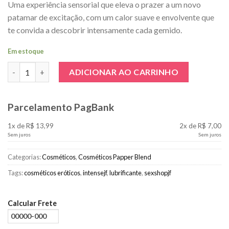
Uma experiência sensorial que eleva o prazer a um novo
patamar de excitação, com um calor suave e envolvente que
te convida a descobrir intensamente cada gemido.
Em estoque
Sedenta por Gemido 18g Excitante Leve Picância quantidade
ADICIONAR AO CARRINHO
Parcelamento PagBank
1x de R$ 13,99
2x de R$ 7,00
Sem juros
Sem juros
Categorias:
Cosméticos
,
Cosméticos Papper Blend
Tags:
cosméticos eróticos
,
intensejf
,
lubrificante
,
sexshopjf
Calcular Frete