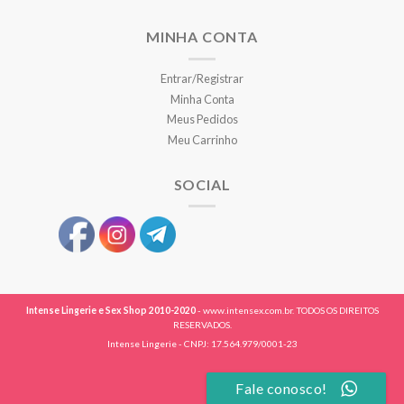
MINHA CONTA
Entrar/Registrar
Minha Conta
Meus Pedidos
Meu Carrinho
SOCIAL
Intense Lingerie e Sex Shop 2010-2020
- www.intensex.com.br. TODOS OS DIREITOS
RESERVADOS.
Intense Lingerie - CNPJ: 17.564.979/0001-23
Fale conosco!