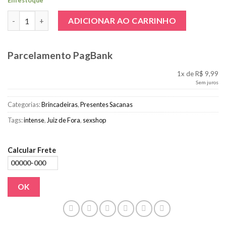
Em estoque
Tatuagens Temporárias Eróticas quantidade
ADICIONAR AO CARRINHO
Parcelamento PagBank
1x de R$ 9,99
Sem juros
Categorias:
Brincadeiras
,
Presentes Sacanas
Tags:
intense
,
Juiz de Fora
,
sexshop
Calcular Frete
OK