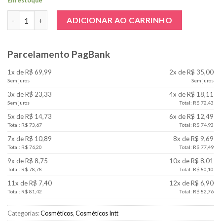
Em estoque
Vela Beijável 40g - Morango quantidade
ADICIONAR AO CARRINHO
Parcelamento PagBank
1x de R$ 69,99
2x de R$ 35,00
Sem juros
Sem juros
3x de R$ 23,33
4x de R$ 18,11
Sem juros
Total: R$ 72,43
5x de R$ 14,73
6x de R$ 12,49
Total: R$ 73,67
Total: R$ 74,93
7x de R$ 10,89
8x de R$ 9,69
Total: R$ 76,20
Total: R$ 77,49
9x de R$ 8,75
10x de R$ 8,01
Total: R$ 78,78
Total: R$ 80,10
11x de R$ 7,40
12x de R$ 6,90
Total: R$ 81,42
Total: R$ 82,76
Categorias:
Cosméticos
,
Cosméticos Intt