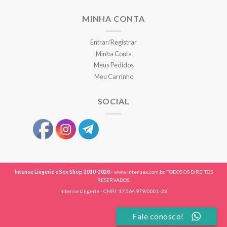
MINHA CONTA
Entrar/Registrar
Minha Conta
Meus Pedidos
Meu Carrinho
SOCIAL
Intense Lingerie e Sex Shop 2010-2020
- www.intensex.com.br. TODOS OS DIREITOS
RESERVADOS.
Intense Lingerie - CNPJ: 17.564.979/0001-23
Fale conosco!