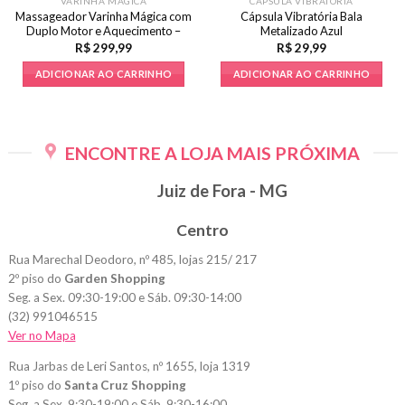
VARINHA MÁGICA
CÁPSULA VIBRATÓRIA
Massageador Varinha Mágica com
Cápsula Vibratória Bala
Duplo Motor e Aquecimento –
Metalizado Azul
Vermelho
R$
299,99
R$
29,99
ADICIONAR AO CARRINHO
ADICIONAR AO CARRINHO
ENCONTRE A LOJA MAIS PRÓXIMA
Juiz de Fora - MG
Centro
Rua Marechal Deodoro, nº 485, lojas 215/ 217
2º piso do
Garden Shopping
Seg. a Sex. 09:30-19:00 e Sáb. 09:30-14:00
(32) 991046515
Ver no Mapa
Rua Jarbas de Leri Santos, nº 1655, loja 1319
1º piso do
Santa Cruz Shopping
Seg. a Sex. 9:30-19:00 e Sáb. 9:30-16:00