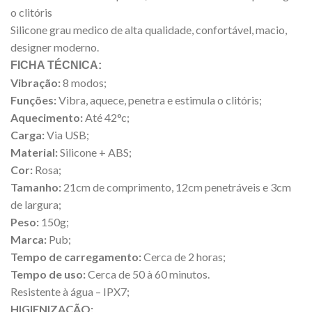
o clitóris
Silicone grau medico de alta qualidade, confortável, macio,
designer moderno.
FICHA TÉCNICA:
Vibração:
8 modos;
Funções:
Vibra, aquece, penetra e estimula o clitóris;
Aquecimento:
Até 42°c;
Carga:
Via USB;
Material:
Silicone + ABS;
Cor:
Rosa;
Tamanho:
21cm de comprimento, 12cm penetráveis e 3cm
de largura;
Peso:
150g;
Marca:
Pub;
Tempo de carregamento:
Cerca de 2 horas;
Tempo de uso:
Cerca de 50 à 60 minutos.
Resistente à água – IPX7;
HIGIENIZAÇÃO: