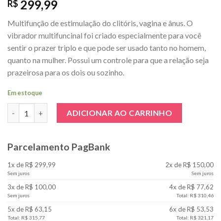
299,99
R$
Multifunção de estimulação do clitóris, vagina e ânus. O
vibrador multifuncinal foi criado especialmente para você
sentir o prazer triplo e que pode ser usado tanto no homem,
quanto na mulher. Possui um controle para que a relação seja
prazeirosa para os dois ou sozinho.
Em estoque
Vibrador Multifuncional Controle Remoto quantidade
ADICIONAR AO CARRINHO
Parcelamento PagBank
1x de R$ 299,99
2x de R$ 150,00
Sem juros
Sem juros
3x de R$ 100,00
4x de R$ 77,62
Sem juros
Total: R$ 310,46
5x de R$ 63,15
6x de R$ 53,53
Total: R$ 315,77
Total: R$ 321,17