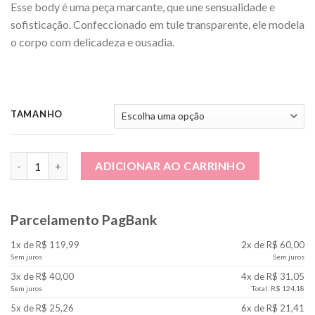
Esse body é uma peça marcante, que une sensualidade e
sofisticação. Confeccionado em tule transparente, ele modela
o corpo com delicadeza e ousadia.
TAMANHO
Body com Corrente Cor Preto quantidade
ADICIONAR AO CARRINHO
Parcelamento PagBank
1x de R$ 119,99
2x de R$ 60,00
Sem juros
Sem juros
3x de R$ 40,00
4x de R$ 31,05
Sem juros
Total: R$ 124,18
5x de R$ 25,26
6x de R$ 21,41