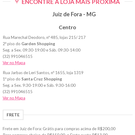
ENCONTRE A LOJA MAIS PRÓXIMA
várias
variantes.
Juiz de Fora - MG
As
opções
Centro
podem
ser
Rua Marechal Deodoro, nº 485, lojas 215/ 217
escolhidas
2º piso do
Garden Shopping
na
Seg. a Sex. 09:30-19:00 e Sáb. 09:30-14:00
página
(32) 991046515
do
Ver no Mapa
produto
Rua Jarbas de Leri Santos, nº 1655, loja 1319
1º piso do
Santa Cruz Shopping
Seg. a Sex. 9:30-19:00 e Sáb. 9:30-16:00
(32) 991046515
Ver no Mapa
FRETE
Frete em Juiz de Fora: Grátis para compras acima de R$200,00
Para compras abaixo de R$150,00, o Frete custa R$13,00