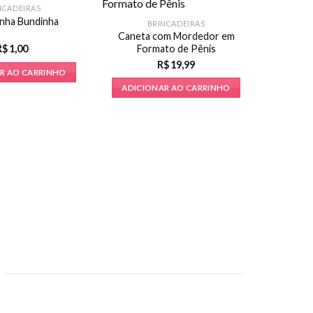
NCADEIRAS
nha Bundinha
Canet
BRINCADEIRAS
Caneta com Mordedor em
Formato de Pênis
R$
1,00
R$
19,99
R AO CARRINHO
ADICI
ADICIONAR AO CARRINHO