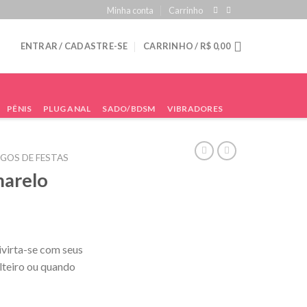
Minha conta
Carrinho
ENTRAR / CADASTRE-SE
CARRINHO /
R$
0,00
PÊNIS
PLUG ANAL
SADO/BDSM
VIBRADORES
GOS DE FESTAS
marelo
virta-se com seus
lteiro ou quando