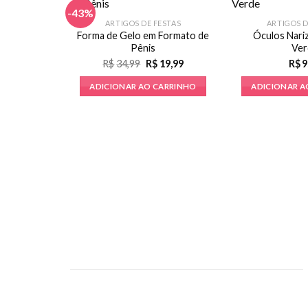
-43%
ARTIGOS DE FESTAS
ARTIGOS D
Forma de Gelo em Formato de
Óculos Nariz
Pênis
Ver
O
O
R$
34,99
R$
19,99
R$
9
preço
preço
original
atual
ADICIONAR AO CARRINHO
ADICIONAR A
era:
é:
R$34,99.
R$19,99.