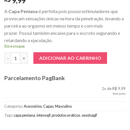
9,99
A
Capa Peniana
é perfeita pois possui estimuladores que
provocam sensações únicas na hora da penetração, levando a
parceira ao orgasmo em menos tempo e com mais
prazer. Possui também encaixe para o escroto segurando e
retardando a ejaculação.
Em estoque
Capa Peniana com Texturas Sortidas - Transparente quantidad
ADICIONAR AO CARRINHO
Parcelamento PagBank
1x de R$ 9,99
Sem juros
Categorias:
Acessórios
,
Capas
,
Masculino
Tags:
capa peniana
,
intensejf
,
produtos eroticos
,
sexshopjf