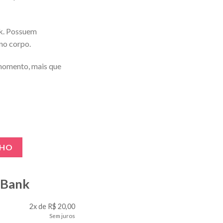
k. Possuem
no corpo.
 momento, mais que
onalizar Branco quantidade
NHO
gBank
2x de R$ 20,00
Sem juros