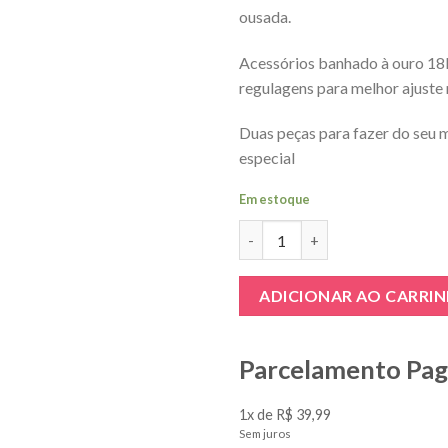
ousada.
Acessórios banhado à ouro 18
regulagens para melhor ajuste 
Duas peças para fazer do seu
especial
Em estoque
Cinta Liga e Choker Para Pers
ADICIONAR AO CARRI
Parcelamento Pa
1x de R$ 39,99
Sem juros