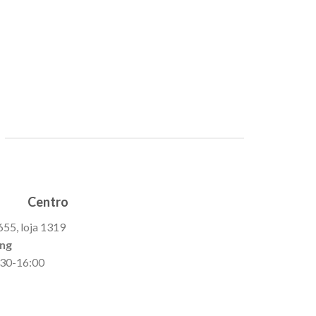
Fruit S
Moran
ADICI
Centro
655, loja 1319
ing
9:30-16:00