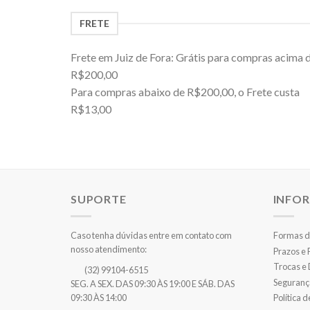
FRETE
Frete em Juiz de Fora: Grátis para compras acima 
R$200,00
Para compras abaixo de R$200,00, o Frete custa
R$13,00
SUPORTE
INFO
Caso tenha dúvidas entre em contato com
Formas d
nosso atendimento:
Prazos e
Trocas e
(32) 99104-6515
Seguranç
SEG. A SEX. DAS 09:30 ÀS 19:00 E SÁB. DAS
Política 
09:30 ÀS 14:00