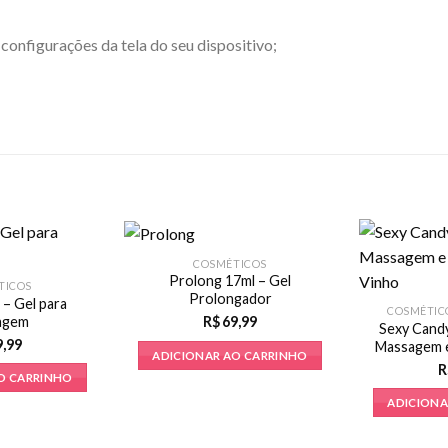
configurações da tela do seu dispositivo;
COSMÉTICOS
Prolong 17ml – Gel
TICOS
Prolongador
 – Gel para
COSMÉTIC
agem
R$
69,99
Sexy Candy
9,99
Massagem e
ADICIONAR AO CARRINHO
R
O CARRINHO
ADICIONA