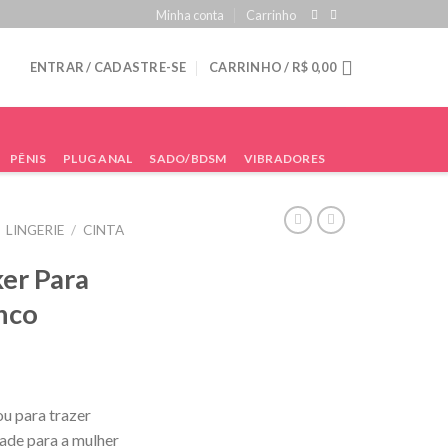
Minha conta
Carrinho
ENTRAR / CADASTRE-SE
CARRINHO /
R$
0,00
PÊNIS
PLUG ANAL
SADO/BDSM
VIBRADORES
LINGERIE
/
CINTA
ker Para
nco
ou para trazer
dade para a mulher