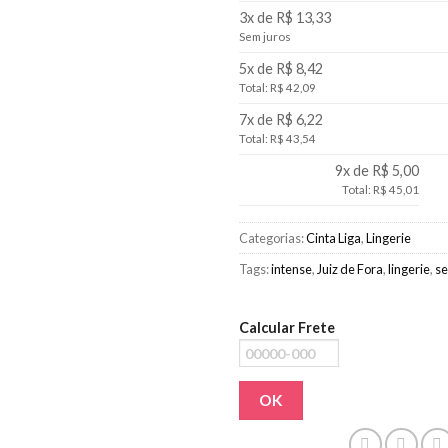
3x de R$ 13,33
Sem juros
5x de R$ 8,42
Total: R$ 42,09
7x de R$ 6,22
Total: R$ 43,54
9x de R$ 5,00
Total: R$ 45,01
Categorias:
Cinta Liga
,
Lingerie
Tags:
intense
,
Juiz de Fora
,
lingerie
,
s
Calcular Frete
OK