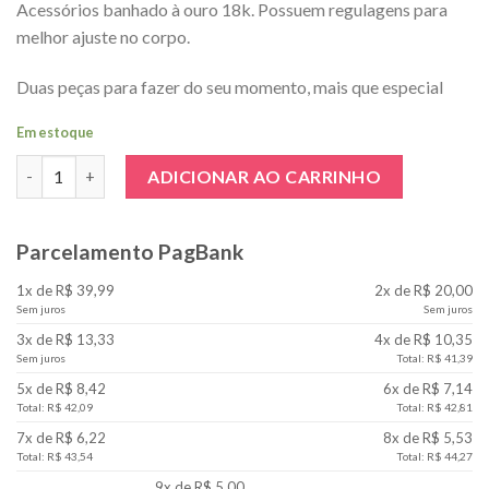
Acessórios banhado à ouro 18k. Possuem regulagens para
melhor ajuste no corpo.
Duas peças para fazer do seu momento, mais que especial
Em estoque
Cinta Liga e Choker Para Personalizar Preto quantidade
ADICIONAR AO CARRINHO
Parcelamento PagBank
1x de R$ 39,99
2x de R$ 20,00
Sem juros
Sem juros
3x de R$ 13,33
4x de R$ 10,35
Sem juros
Total: R$ 41,39
5x de R$ 8,42
6x de R$ 7,14
Total: R$ 42,09
Total: R$ 42,81
7x de R$ 6,22
8x de R$ 5,53
Total: R$ 43,54
Total: R$ 44,27
9x de R$ 5,00