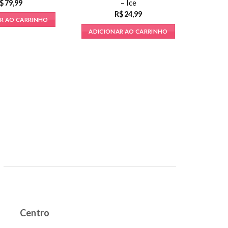
– Ice
$
79,99
R$
24,99
R AO CARRINHO
ADICIONAR AO CARRINHO
COSMÉ
Sexy 
Champa
Massag
ADICI
Centro