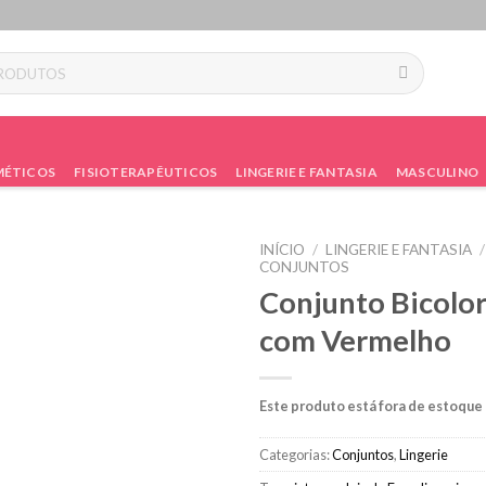
ÉTICOS
FISIOTERAPÊUTICOS
LINGERIE E FANTASIA
MASCULINO
INÍCIO
/
LINGERIE E FANTASIA
/
CONJUNTOS
Conjunto Bicolor
com Vermelho
Este produto está fora de estoque 
Categorias:
Conjuntos
,
Lingerie