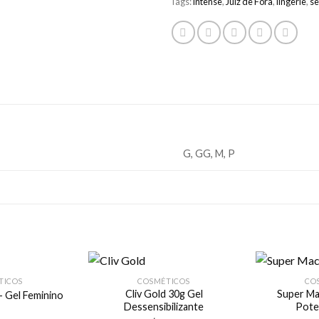
Tags:
intense
,
Juiz de Fora
,
lingerie
,
s
G, GG, M, P
TICOS
COSMÉTICOS
CO
Cliv Gold 30g Gel
Super Ma
– Gel Feminino
Dessensibilizante
Pote