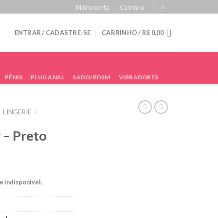
Minha conta
Carrinho
ENTRAR / CADASTRE-SE
CARRINHO /
R$
0,00
PÊNIS
PLUG ANAL
SADO/BDSM
VIBRADORES
LINGERIE
/
 – Preto
e indisponível.