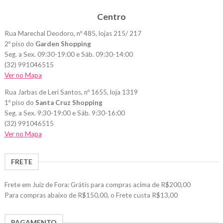
opções
Centro
podem
ser
Rua Marechal Deodoro, nº 485, lojas 215/ 217
escolhidas
2º piso do
Garden Shopping
na
Seg. a Sex. 09:30-19:00 e Sáb. 09:30-14:00
página
(32) 991046515
do
Ver no Mapa
produto
Rua Jarbas de Leri Santos, nº 1655, loja 1319
1º piso do
Santa Cruz Shopping
Seg. a Sex. 9:30-19:00 e Sáb. 9:30-16:00
(32) 991046515
Ver no Mapa
FRETE
Frete em Juiz de Fora: Grátis para compras acima de R$200,00
Para compras abaixo de R$150,00, o Frete custa R$13,00
PAGAMENTO