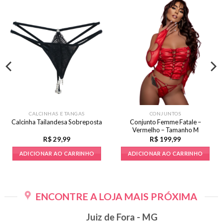
CALCINHAS E TANGAS
CONJUNTOS
Conjunto Femme Fatale –
Calcinha Tailandesa Sobreposta
Vermelho – Tamanho M
R$
29,99
R$
199,99
ADICIONAR AO CARRINHO
ADICIONAR AO CARRINHO
Este
produto
tem
ENCONTRE A LOJA MAIS PRÓXIMA
várias
variantes.
Juiz de Fora - MG
As