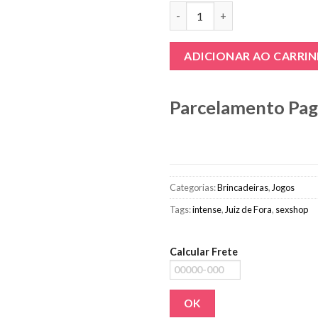
Dados Posições Hétero quant
ADICIONAR AO CARRI
Parcelamento Pa
Categorias:
Brincadeiras
,
Jogos
Tags:
intense
,
Juiz de Fora
,
sexshop
Calcular Frete
OK