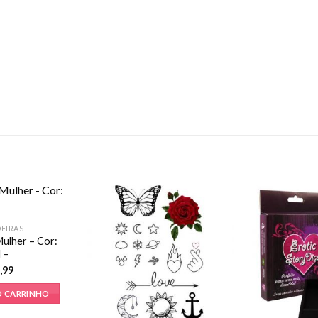
EIRAS
Mulher – Cor:
 –
,99
O CARRINHO