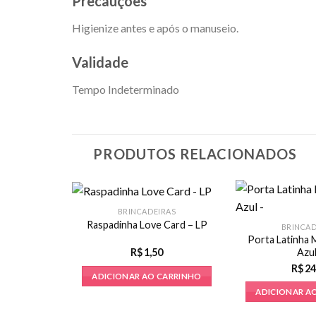
Precauções
Higienize antes e após o manuseio.
Validade
Tempo Indeterminado
PRODUTOS RELACIONADOS
ESTAS
BRINCADEIRAS
Pênis
Raspadinha Love Card – LP
BRINCAD
Porta Latinha 
Azul
R$
1,50
R$
24
CARRINHO
ADICIONAR AO CARRINHO
ADICIONAR A