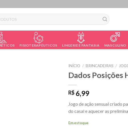
ÉTICOS
FISIOTERAPÊUTICOS
LINGERIE E FANTASIA
MASCULINO
INÍCIO
/
BRINCADEIRAS
/
JOG
Dados Posições 
6,99
R$
Jogo de ação sensual criado pa
do casal e aquecer as prelimin
Em estoque