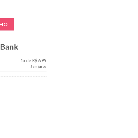
idade
NHO
gBank
1x de R$ 6,99
Sem juros