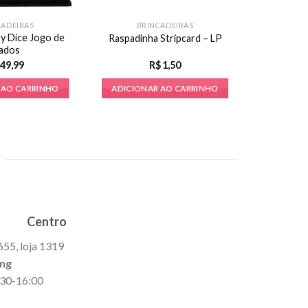
CADEIRAS
BRINCADEIRAS
ry Dice Jogo de
Raspadinha Stripcard – LP
ados
49,99
R$
1,50
 AO CARRINHO
ADICIONAR AO CARRINHO
Centro
655, loja 1319
ing
9:30-16:00