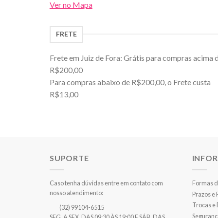
Ver no Mapa
FRETE
Frete em Juiz de Fora: Grátis para compras acima 
R$200,00
Para compras abaixo de R$200,00, o Frete custa
R$13,00
SUPORTE
INFO
Caso tenha dúvidas entre em contato com
Formas d
nosso atendimento:
Prazos e
Trocas e
(32) 99104-6515
Seguranç
SEG. A SEX. DAS 09:30 ÀS 19:00 E SÁB. DAS