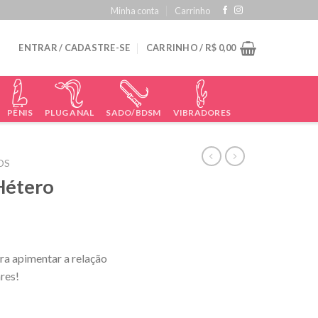
Minha conta
Carrinho
ENTRAR / CADASTRE-SE
CARRINHO /
R$
0,00
PÊNIS
PLUG ANAL
SADO/BDSM
VIBRADORES
OS
Hétero
ra apimentar a relação
ares!